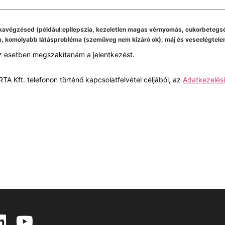
kavégzésed (például:epilepszia, kezeletlen magas vérnyomás, cukorbetegsé
, komolyabb látásprobléma (szemüveg nem kizáró ok), máj és veseelégtelens
z esetben megszakítanám a jelentkezést.
TA Kft. telefonon történő kapcsolatfelvétel céljából, az
Adatkezelési