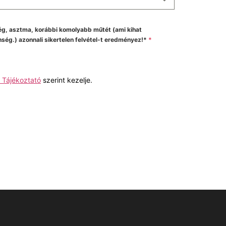
g, asztma, korábbi komolyabb műtét (ami kihat
ég.) azonnali sikertelen felvétel-t eredményez!*
*
 Tájékoztató
szerint kezelje.